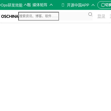
媒体矩阵
vOps研发效能
开源中国APP
切
登录