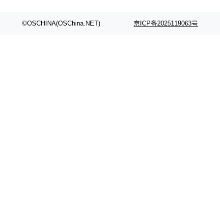
©OSCHINA(OSChina.NET)
京ICP备2025119063号