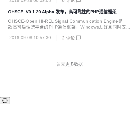
2016-09-26 00:09:08
0
评论
信，可轻松驾驭各种以太网应用和工业总线应用。OHSCE科
学的平衡了高性能和高可靠性，天生分布式支持，特别适合应
OHSCE_V0.1.20 Alpha 发布，高可靠性的PHP通信框架
用于对可靠性和稳定性有较高要求的场景。如：物联网、工业
与自动化工程、智能化工程、可靠网络服务。 V0.1.21_Beta
OHSCE-Open HI-REL Signal Communication Engine是一
是OHSCE的第三个预览版第一个测试版，我们保证接下来的
款高可靠性跨平台的PHP通信框架，Windows友好且同时支持
一段时间此版本完全向上兼容。 V0.1.21_Beta版本包含以下
Linux和OS X。对TCP、UDP、ICMP、RS232/485通信、简
函数集更新: 基...
2016-09-08 10:57:30
2
评论
单内存通信与数据暂存，可轻松驾驭各种以太网应用和工业总
线应用。OHSCE科学的平衡了高性能和高可靠性，天生分布
式支持，特别适合应用于对可靠性和稳定性有较高要求的场
景。如：物联网、工业与自动化工程、智能化工程、可靠网络
服务。 OHSCE将多个原本属于Linux的特性移植到WINDOW
暂无更多数据
S平台且具有良好的运行效果。 采用高效的多进程模型，进程
独立。 支持Windows平台...