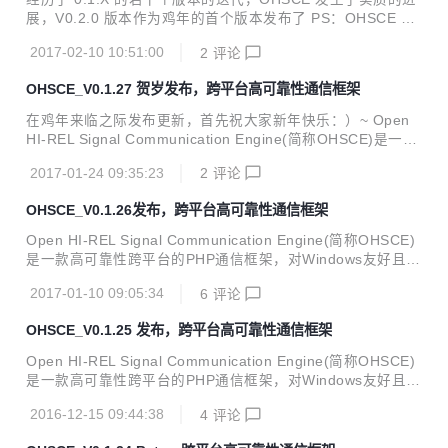
==============================================
展，V0.2.0 版本作为鸡年的首个版本发布了 PS：OHSCE 开
===================== 由...
发者群投票通过了一项决定，OHSCE 将以（半）主体的形式
2017-02-10 10:51:00
2
评论
加入 UI，初步预计 UI 组件将于 0.2.X 版本周期尾部或 0.3.X
版本初和大家见面。 0.2.0 版本经历数次夹更如期发布，夹更
OHSCE_V0.1.27 贺岁发布，跨平台高可靠性通信框架
内容不再本文档中重复叙述。 V0.2.0 包含如下更新: BASE:
增加函数:Ohsce_base_iota - OHSCE计数器函数 - 可以根据
在鸡年来临之际发布更新，首先祝大家新年快乐：）~ Open
您所指定的类型或自定义的类型开展记数工作。 增加函数:Oh
HI-REL Signal Communication Engine(简称OHSCE)是一款
sce_base_iota_set - 对进行中OHSCE计...
高可靠性跨平台的PHP通信框架，对Windows友好且同时支持
2017-01-24 09:35:23
2
评论
Linux和OS X。对TCP、UDP、ICMP、RS232/485通信，可
轻松驾驭各种以太网应用和工业总线应用。OHSCE科学的平
OHSCE_V0.1.26发布，跨平台高可靠性通信框架
衡了高性能和高可靠性，天生分布式支持，特别适合应用于对
可靠性和稳定性有较高要求的场景。如：物联网、工业与自动
Open HI-REL Signal Communication Engine(简称OHSCE)
化工程、智能化工程、可靠网络服务。 V0.1.27是一次由大量
是一款高可靠性跨平台的PHP通信框架，对Windows友好且同
反馈引发的追加更新，分两步更新现已完成。V0.1.27包含如
时支持Linux和OS X。对TCP、UDP、ICMP、RS232/485通
下更新: BTS: 增加...
2017-01-10 09:05:34
6
评论
信，可轻松驾驭各种以太网应用和工业总线应用。OHSCE科
学的平衡了高性能和高可靠性，天生分布式支持，特别适合应
OHSCE_V0.1.25 发布，跨平台高可靠性通信框架
用于对可靠性和稳定性有较高要求的场景。如：物联网、工业
与自动化工程、智能化工程、可靠网络服务。 V0.1.26包含如
Open HI-REL Signal Communication Engine(简称OHSCE)
下更新 OHSCE_URL_C - 优化了提交流程（中途更新） Ohs
是一款高可靠性跨平台的PHP通信框架，对Windows友好且同
ce_eng_serial_creat - WINDOWS环境修正了关...
时支持Linux和OS X。对TCP、UDP、ICMP、RS232/485通
2016-12-15 09:44:38
4
评论
信，可轻松驾驭各种以太网应用和工业总线应用。OHSCE科
学的平衡了高性能和高可靠性，天生分布式支持，特别适合应