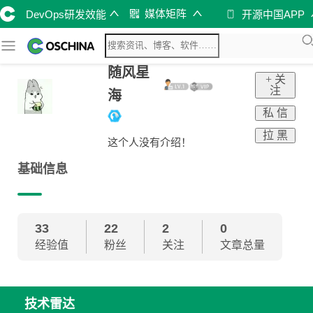
媒体矩阵
DevOps研发效能
开源中国APP
随风星
+ 关
注
海
私 信
拉 黑
这个人没有介绍！
基础信息
33
22
2
0
经验值
粉丝
关注
文章总量
技术雷达