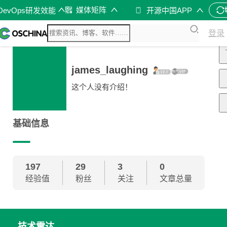
媒体矩阵
DevOps研发效能
开源中国APP
登录
james_laughing
这个人没有介绍！
基础信息
197
29
3
0
经验值
粉丝
关注
文章总量
技术雷达