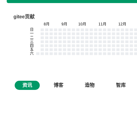
gitee贡献
资讯
博客
造物
智库