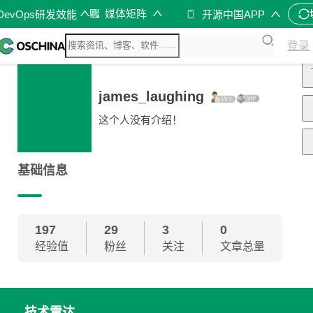
媒体矩阵
DevOps研发效能
开源中国APP
登录
james_laughing
这个人没有介绍！
基础信息
197
29
3
0
经验值
粉丝
关注
文章总量
技术雷达