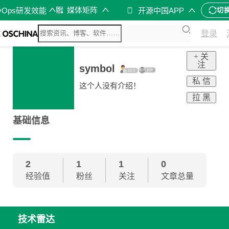
媒体矩阵
vOps研发效能
开源中国APP
切
登录
+ 关
注
symbol
私 信
这个人没有介绍！
拉 黑
基础信息
2
1
1
0
经验值
粉丝
关注
文章总量
技术雷达