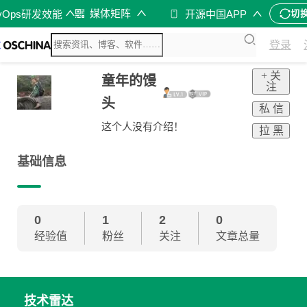
媒体矩阵
vOps研发效能
开源中国APP
切
登录
+ 关
童年的馒
注
头
私 信
这个人没有介绍！
拉 黑
基础信息
0
1
2
0
经验值
粉丝
关注
文章总量
技术雷达