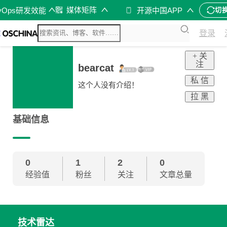
媒体矩阵
vOps研发效能
开源中国APP
切
登录
+ 关
注
bearcat
私 信
这个人没有介绍！
拉 黑
基础信息
0
1
2
0
经验值
粉丝
关注
文章总量
技术雷达