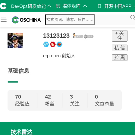
媒体矩阵
DevOps研发效能
开源中国APP
+ 关
13123123
注
私 信
erp-open 创始人
拉 黑
基础信息
70
42
3
0
经验值
粉丝
关注
文章总量
技术雷达