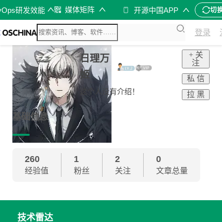
媒体矩阵
vOps研发效能
开源中国APP
切
登录
+ 关
日理万
注
姬
私 信
这个人没有介绍！
拉 黑
基础信息
260
1
2
0
经验值
粉丝
关注
文章总量
技术雷达