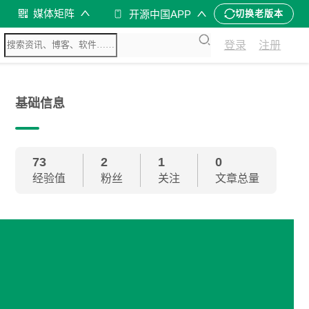
媒体矩阵
开源中国APP
切换老版本
登录
注册
基础信息
73
2
1
0
经验值
粉丝
关注
文章总量