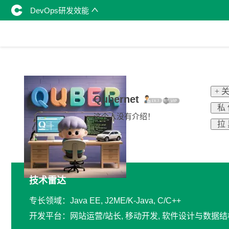
DevOps研发效能
+ 
Qubernet
私
这个人没有介绍！
拉
技术雷达
专长领域：Java EE, J2ME/K-Java, C/C++
开发平台：网站运营/站长, 移动开发, 软件设计与数据