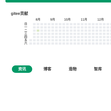
gitee贡献
资讯
博客
造物
智库