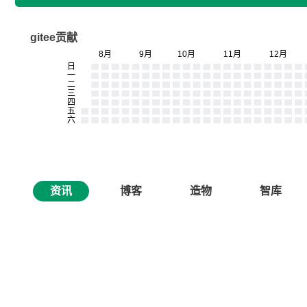
gitee贡献
资讯
博客
造物
智库