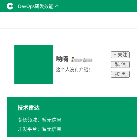
DevOps研发效能
+ 关注
哟嗬
私 信
这个人没有介绍！
拉 黑
技术雷达
专长领域：暂无信息
开发平台：暂无信息