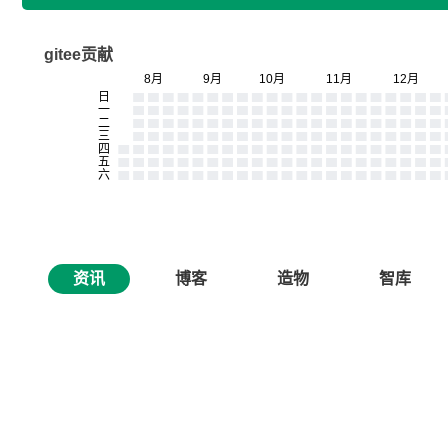
gitee贡献
资讯
博客
造物
智库