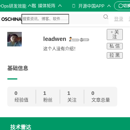
媒体矩阵
vOps研发效能
开源中国APP
切
登录
+ 关
注
leadwen
私 信
这个人没有介绍！
拉 黑
基础信息
0
1
1
0
经验值
粉丝
关注
文章总量
技术雷达