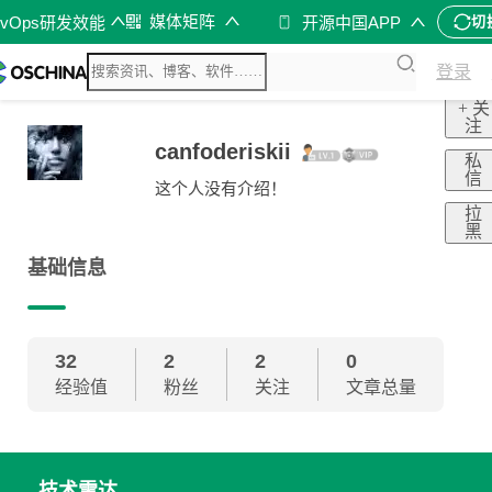
媒体矩阵
evOps研发效能
开源中国APP
切
登录
+ 关
注
canfoderiskii
私
信
这个人没有介绍！
拉
黑
基础信息
32
2
2
0
经验值
粉丝
关注
文章总量
技术雷达