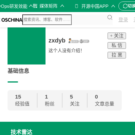
媒体矩阵
vOps研发效能
开源中国APP
切
登录
+ 关注
zxdyb
私 信
这个人没有介绍！
拉 黑
基础信息
15
1
5
0
经验值
粉丝
关注
文章总量
技术雷达