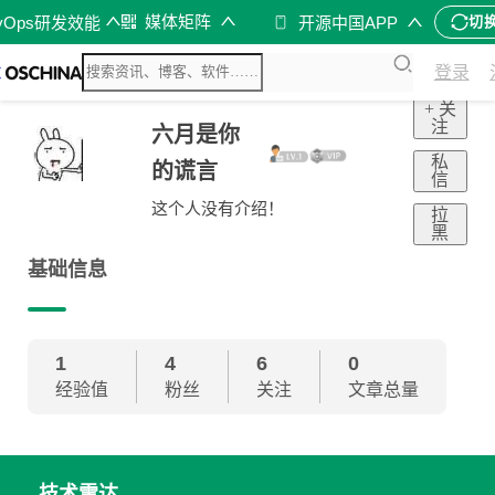
媒体矩阵
vOps研发效能
开源中国APP
切
登录
+ 关
注
六月是你
私
的谎言
信
这个人没有介绍！
拉
黑
基础信息
1
4
6
0
经验值
粉丝
关注
文章总量
技术雷达