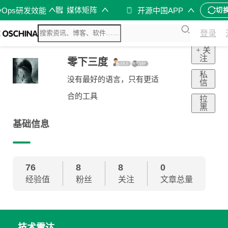
媒体矩阵
vOps研发效能
开源中国APP
切
登录
+ 关
注
零下三度
私
没有最好的语言，只有更适
信
合的工具
拉
黑
基础信息
76
8
8
0
经验值
粉丝
关注
文章总量
技术雷达