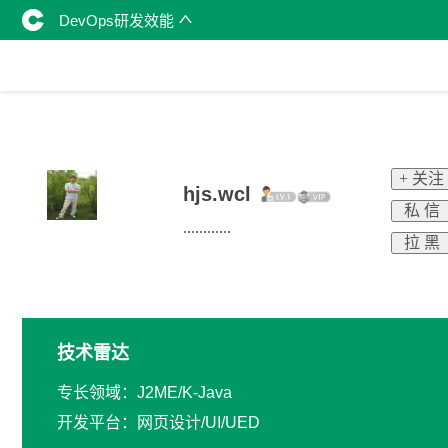
DevOps研发效能
+ 关注
hjs.wcl
私 信
............
拉 黑
技术雷达
专长领域：J2ME/K-Java
开发平台：网页设计/UI/UED