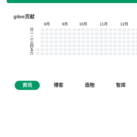
gitee贡献
资讯
博客
造物
智库