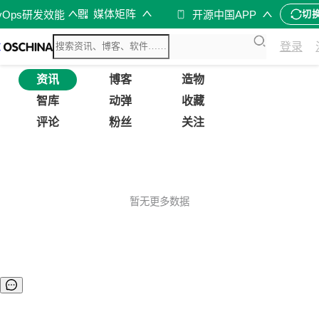
媒体矩阵
vOps研发效能
开源中国APP
切
登录
资讯
博客
造物
智库
动弹
收藏
评论
粉丝
关注
暂无更多数据