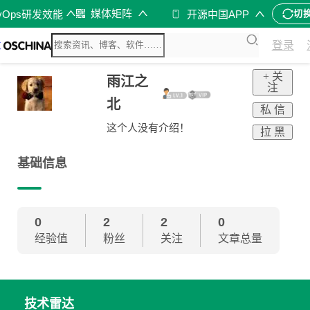
媒体矩阵
vOps研发效能
开源中国APP
切
登录
+ 关
雨江之
注
北
私 信
这个人没有介绍！
拉 黑
基础信息
0
2
2
0
经验值
粉丝
关注
文章总量
技术雷达