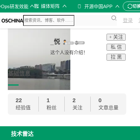
媒体矩阵
vOps研发效能
开源中国APP
切
登录
+ 关注
_悦
私 信
这个人没有介绍！
拉 黑
基础信息
22
1
2
0
经验值
粉丝
关注
文章总量
技术雷达