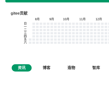
gitee贡献
资讯
博客
造物
智库