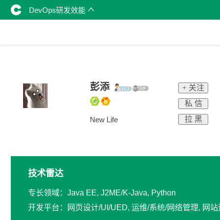
DevOps研发效能
彭添
+ 关注
私 信
拉 黑
New Life
技术雷达
专长领域：Java EE, J2ME/K-Java, Python
开发平台：网页设计/UI/UED, 运维/系统/网络管理, 网