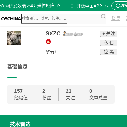
媒体矩阵
vOps研发效能
开源中国APP
切
登录
SXZC
+ 关注
私 信
拉 黑
努力！
基础信息
157
2
21
0
经验值
粉丝
关注
文章总量
技术雷达