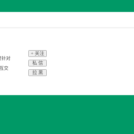
+ 关注
是针对
私 信
相互交
拉 黑