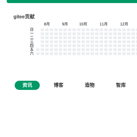
gitee贡献
资讯
博客
造物
智库