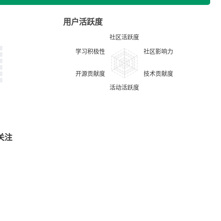
用户活跃度
关注