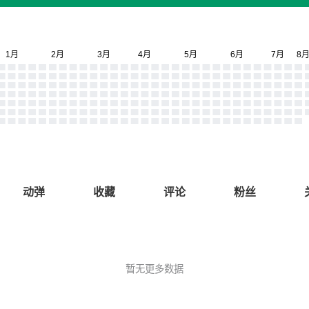
动弹
收藏
评论
粉丝
暂无更多数据