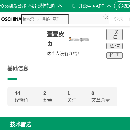
媒体矩阵
vOps研发效能
开源中国APP
切
登录
+ 关
壹壹皮
注
页
私 信
这个人没有介绍！
拉 黑
基础信息
44
2
1
0
经验值
粉丝
关注
文章总量
技术雷达