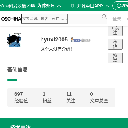
媒体矩阵
vOps研发效能
开源中国APP
切
登录
+ 关
注
hyuxi2005
私
信
这个人没有介绍！
拉
黑
基础信息
697
1
11
0
经验值
粉丝
关注
文章总量
技术雷达