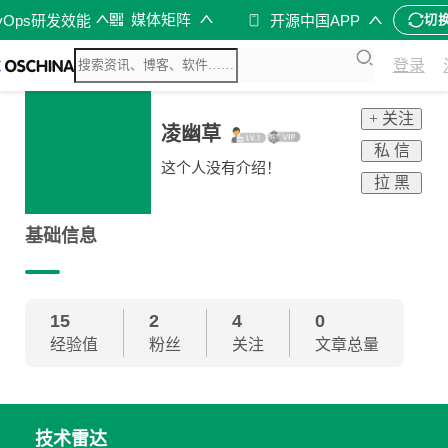
媒体矩阵
vOps研发效能
开源中国APP
切
登录
+ 关注
凌幽草
私 信
这个人没有介绍！
拉 黑
基础信息
15
2
4
0
经验值
粉丝
关注
文章总量
技术雷达