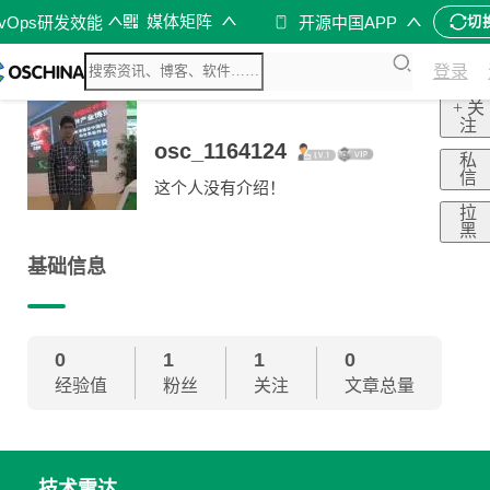
媒体矩阵
evOps研发效能
开源中国APP
切
登录
+ 关
注
osc_1164124
私
信
这个人没有介绍！
拉
黑
基础信息
0
1
1
0
经验值
粉丝
关注
文章总量
技术雷达