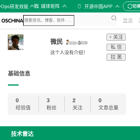
媒体矩阵
vOps研发效能
开源中国APP
切
登录
+ 关注
微民
私 信
这个人没有介绍！
拉 黑
基础信息
0
3
2
0
经验值
粉丝
关注
文章总量
技术雷达