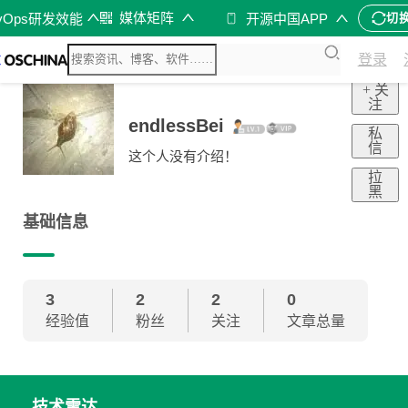
媒体矩阵
vOps研发效能
开源中国APP
切
登录
+ 关
注
endlessBei
私
信
这个人没有介绍！
拉
黑
基础信息
3
2
2
0
经验值
粉丝
关注
文章总量
技术雷达