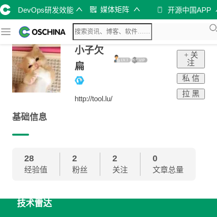
媒体矩阵
DevOps研发效能
开源中国APP
小子欠
+ 关
注
扁
私 信
拉 黑
http://tool.lu/
基础信息
28
2
2
0
经验值
粉丝
关注
文章总量
技术雷达