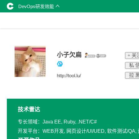
DevOps研发效能
小子欠扁
+ 关
私 
拉 
http://tool.lu/
技术雷达
专长领域：Java EE, Ruby, .NET/C#
开发平台：WEB开发, 网页设计/UI/UED, 软件测试/Q