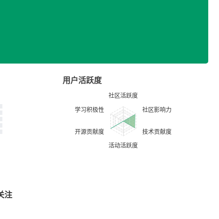
用户活跃度
关注