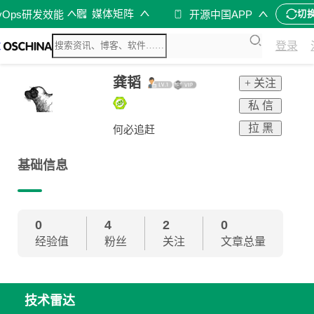
媒体矩阵
vOps研发效能
开源中国APP
切
登录
龚韬
+ 关注
私 信
拉 黑
何必追赶
基础信息
0
4
2
0
经验值
粉丝
关注
文章总量
技术雷达