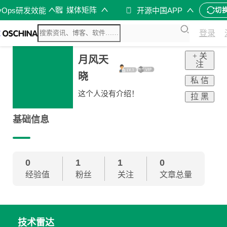
月
媒体矩阵
vOps研发效能
开源中国APP
切
登录
+ 关
月风天
注
晓
私 信
这个人没有介绍！
拉 黑
基础信息
0
1
1
0
经验值
粉丝
关注
文章总量
技术雷达