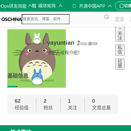
媒体矩阵
vOps研发效能
开源中国APP
切
登录
+
关
注
yayuntian
私
信
这个人没有介绍！
拉
黑
基础信息
62
2
1
0
经验值
粉丝
关注
文章总量