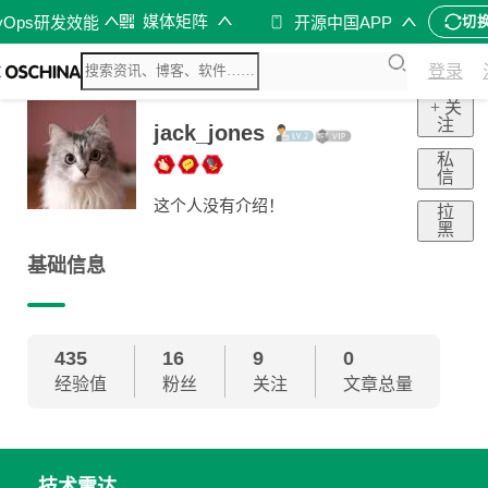
媒体矩阵
vOps研发效能
开源中国APP
切
登录
+ 关
注
jack_jones
私
信
这个人没有介绍！
拉
黑
基础信息
435
16
9
0
经验值
粉丝
关注
文章总量
技术雷达