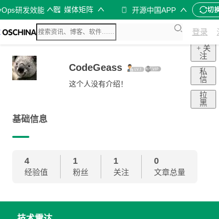
媒体矩阵
vOps研发效能
开源中国APP
切
登录
+ 关
注
CodeGeass
私
信
这个人没有介绍！
拉
黑
基础信息
4
1
1
0
经验值
粉丝
关注
文章总量
技术雷达