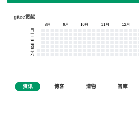
gitee贡献
资讯
博客
造物
智库