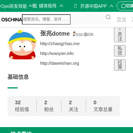
媒体矩阵
vOps研发效能
开源中国APP
切
登录
+
张兆dotme
关
注
http://zhangzhao.me
私
信
http://wanyier.info
拉
http://daweishan.org
黑
基础信息
32
2
2
0
经验值
粉丝
关注
文章总量