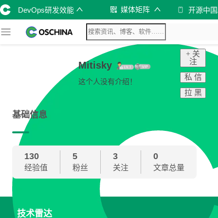
媒体矩阵
DevOps研发效能
开源中国
+ 关
注
Mitisky
私 信
这个人没有介绍！
拉 黑
基础信息
130
5
3
0
经验值
粉丝
关注
文章总量
技术雷达