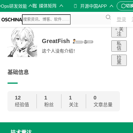
媒体矩阵
vOps研发效能
开源中国APP
切
登录
+ 关
注
GreatFish
私
信
这个人没有介绍！
拉
黑
基础信息
12
1
1
0
经验值
粉丝
关注
文章总量
技术雷达