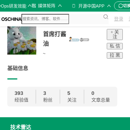
媒体矩阵
vOps研发效能
开源中国APP
切
登录
+ 关
首席打酱
注
油
私 信
~
拉 黑
基础信息
393
3
5
0
经验值
粉丝
关注
文章总量
技术雷达