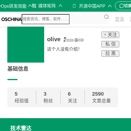
媒体矩阵
vOps研发效能
开源中国APP
切
登录
+ 关注
olive
私 信
这个人没有介绍！
拉 黑
基础信息
5
3
6
2590
经验值
粉丝
关注
文章总量
技术雷达