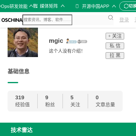
媒体矩阵
vOps研发效能
开源中国APP
切
登录
+ 关注
mgic
私 信
这个人没有介绍！
拉 黑
基础信息
319
9
5
0
经验值
粉丝
关注
文章总量
技术雷达