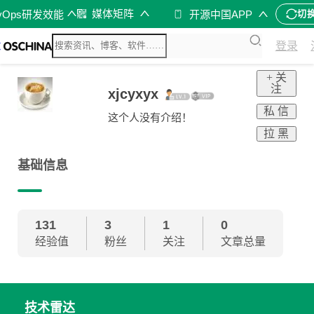
媒体矩阵
vOps研发效能
开源中国APP
切
登录
+ 关
注
xjcyxyx
私 信
这个人没有介绍！
拉 黑
基础信息
131
3
1
0
经验值
粉丝
关注
文章总量
技术雷达