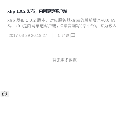
xfrp 1.0.2 发布，内网穿透客户端
xfrp 发布 1.0.2 版本，对应服务器xfrps的最新版本v0.8.69
8。 xfrp是内网穿透客户端，C语言编写(跨平台)，专为嵌入式
终端服务。该次更新是为配合xfrps向高并发和大数量用户场景
2017-08-29 20:19:27
1
评论
转变而做的版本适应性变更，同时也增加了程序的功能易用性
和性能的鲁棒性。 更新内容: 使用终端MAC地址作为Runid，
替换掉之前的随机数ID； Openwrt平台插件优化，增加procd
进程守护, 进程自起功能； 删除TCP remote port设置功能，
从服务器端自动协商TCP远程映射端口(适用于xfrps v0.8.698
暂无更多数据
及更新版本)； 新增FTP外网映射功能； 删除FTP remote ...