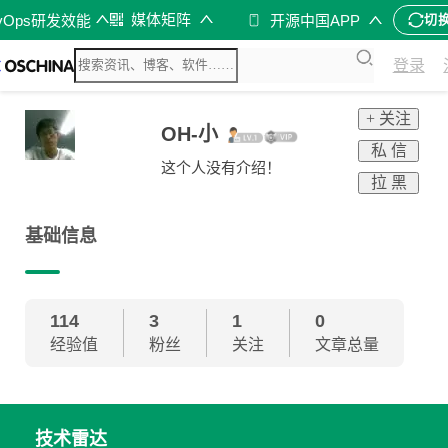
媒体矩阵
vOps研发效能
开源中国APP
切
登录
+ 关注
OH-小
私 信
这个人没有介绍！
拉 黑
基础信息
114
3
1
0
经验值
粉丝
关注
文章总量
技术雷达