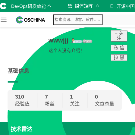
媒体矩阵
DevOps研发效能
开源中国
+ 关
注
wwwjjj
私 信
这个人没有介绍！
拉 黑
基础信息
310
7
1
0
经验值
粉丝
关注
文章总量
技术雷达