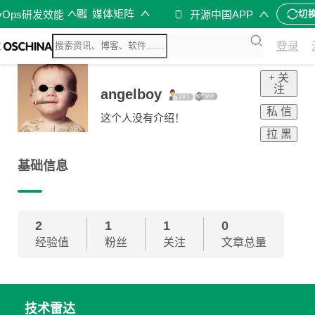
媒体矩阵
vOps研发效能
开源中国APP
切
登录
+ 关
注
angelboy
私 信
这个人没有介绍！
拉 黑
基础信息
2
1
1
0
经验值
粉丝
关注
文章总量
技术雷达